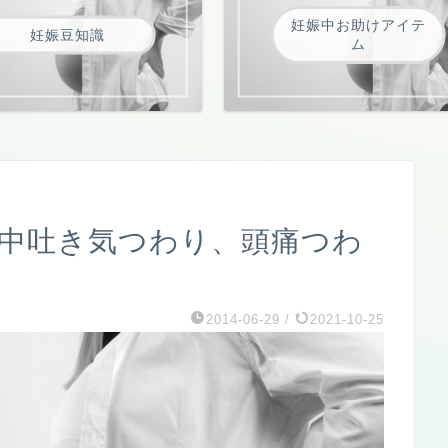
妊娠中お助けアイテ
妊娠豆知識
ム
1日中吐き気つわり、頭痛つわ
2014-06-29
/
2021-10-25