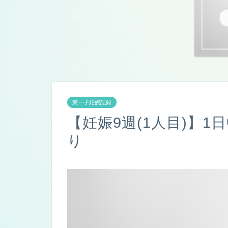
第一子妊娠記録
【妊娠9週(1人目)】
り