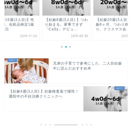
娠16週(3人目)】性
【妊娠8週(3人目) 】つわ
【妊娠20週(3人目)
判明。化粧品検定1級
り始まる。家事できず
娠6ヶ月、つわり終
試験日
「CaSy」デビュ...
り、クリスマス会
2019-11-24
2019-09-30
2019-1
兄弟の子育てで参考にした、二人目妊娠
中に読んだおすすめ本
【妊娠4週(3人目) 】妊娠検査薬で陽性！
通院中の不妊治療クリニックへ