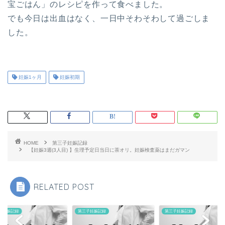
宝ごはん」のレシピを作って食べました。
でも今日は出血はなく、一日中そわそわして過ごしま
した。
妊娠1ヶ月
妊娠初期
HOME
第三子妊娠記録
【妊娠3週(3人目) 】生理予定日当日に茶オリ。妊娠検査薬はまだガマン
RELATED POST
子妊娠記録
第三子妊娠記録
第三子妊娠記録