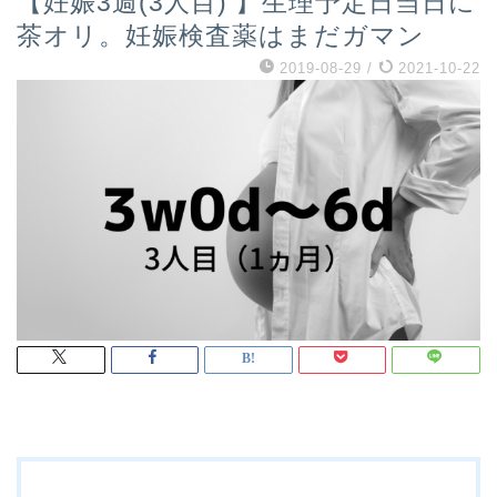
【妊娠3週(3人目) 】生理予定日当日に
茶オリ。妊娠検査薬はまだガマン
2019-08-29
/
2021-10-22